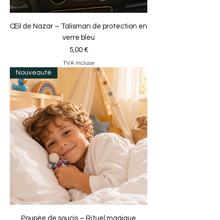
Œil de Nazar – Talisman de protection en
verre bleu
Prix
5,00 €
TVA Incluse
Nouveauté
Poupée de soucis – Rituel magique