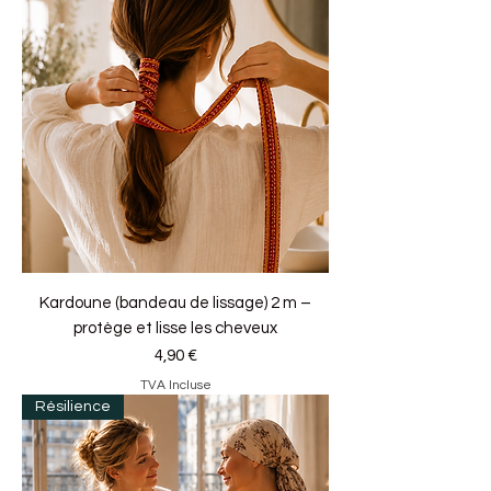
Kardoune (bandeau de lissage) 2 m –
protège et lisse les cheveux
Prix
4,90 €
TVA Incluse
Résilience