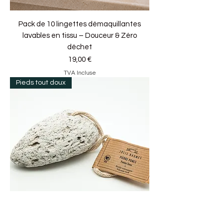
Pack de 10 lingettes démaquillantes
lavables en tissu – Douceur & Zéro
déchet
Prix
19,00 €
TVA Incluse
Pieds tout doux