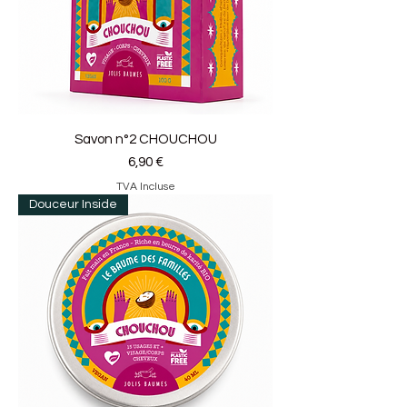
Savon n°2 CHOUCHOU
Prix
6,90 €
TVA Incluse
Douceur Inside