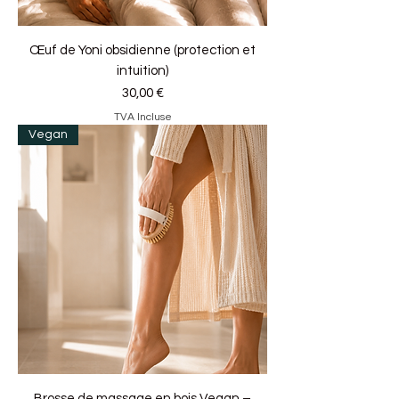
Œuf de Yoni obsidienne (protection et
intuition)
Prix
30,00 €
TVA Incluse
Vegan
Brosse de massage en bois Vegan –