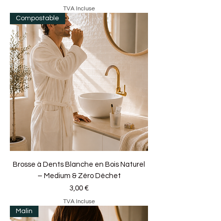
TVA Incluse
Compostable
Brosse à Dents Blanche en Bois Naturel
– Medium & Zéro Déchet
Prix
3,00 €
TVA Incluse
Malin