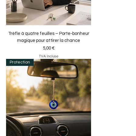
Trèfle à quatre feuilles – Porte-bonheur
magique pour attirer la chance
Prix
5,00 €
TVA Incluse
Protection