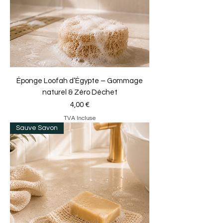
Éponge Loofah d’Égypte – Gommage
naturel & Zéro Déchet
Prix
4,00 €
TVA Incluse
Sauve Savon