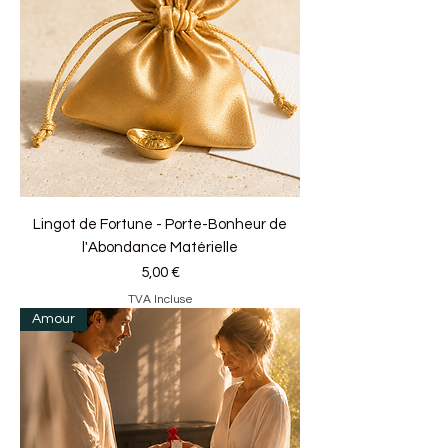
Lingot de Fortune - Porte-Bonheur de
l'Abondance Matérielle
Prix
5,00 €
TVA Incluse
Amour