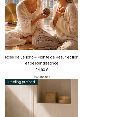
Rose de Jéricho – Plante de Résurrection
et de Renaissance
Prix
14,90 €
TVA Incluse
Peeling profond