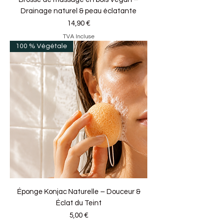
Drainage naturel & peau éclatante
Prix
14,90 €
TVA Incluse
100 % Végétale
Éponge Konjac Naturelle – Douceur &
Éclat du Teint
Prix
5,00 €