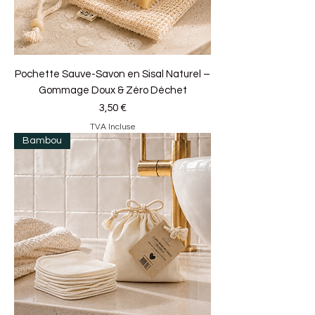
Pochette Sauve-Savon en Sisal Naturel –
Gommage Doux & Zéro Déchet
Prix
3,50 €
TVA Incluse
Bambou