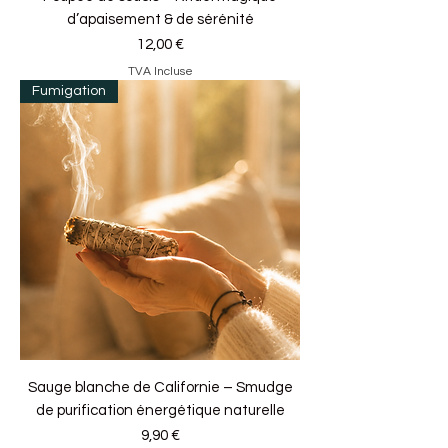
d’apaisement & de sérénité
Prix
12,00 €
TVA Incluse
Fumigation
Sauge blanche de Californie – Smudge
de purification énergétique naturelle
Prix
9,90 €