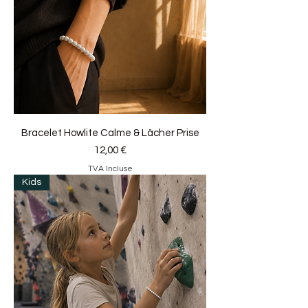
Bracelet Howlite Calme & Lâcher Prise
Prix
12,00 €
TVA Incluse
Kids