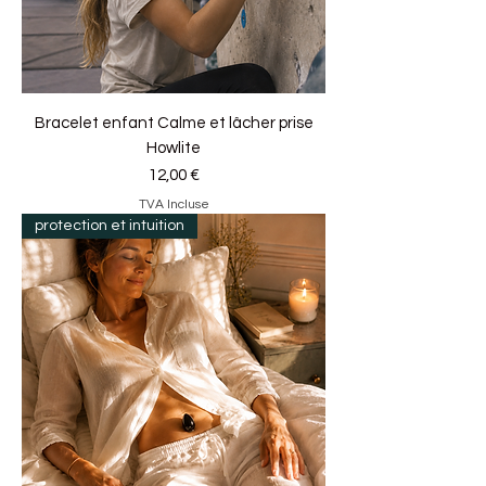
Bracelet enfant Calme et lâcher prise
Howlite
Prix
12,00 €
TVA Incluse
protection et intuition