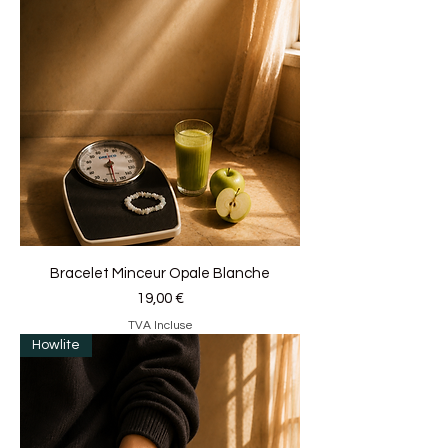
Bracelet Minceur Opale Blanche
Prix
19,00 €
TVA Incluse
Howlite