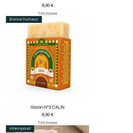
Prix
6,90 €
TVA Incluse
Bonne humeur
Savon N°3 CALIN
Prix
6,90 €
TVA Incluse
intemporel