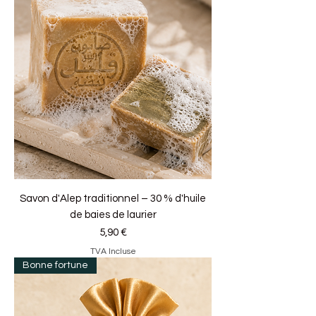
Savon d'Alep traditionnel – 30 % d'huile
de baies de laurier
Prix
5,90 €
TVA Incluse
Bonne fortune