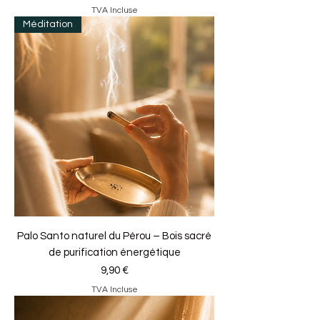
TVA Incluse
Méditation
Palo Santo naturel du Pérou – Bois sacré
de purification énergétique
Prix
9,90 €
TVA Incluse