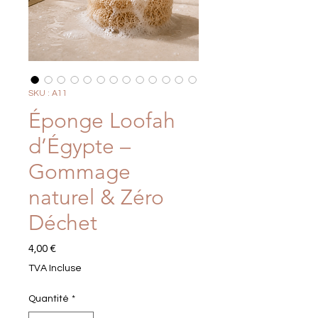
SKU : A11
Éponge Loofah
d’Égypte –
Gommage
naturel & Zéro
Déchet
Prix
4,00 €
TVA Incluse
Quantité
*