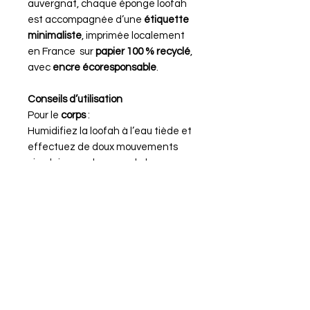
auvergnat, chaque éponge loofah
est accompagnée d’une
étiquette
minimaliste
, imprimée localement
en France sur
papier 100 % recyclé
,
avec
encre écoresponsable
.
Conseils d’utilisation
Pour le
corps
:
Humidifiez la loofah à l’eau tiède et
effectuez de doux mouvements
circulaires sur la peau, de bas en
haut, avant ou après l’épilation.
Utilisez-la seule ou avec un
savon
saponifié à froid Jolis Baumes
.
Pour le
porte-savon
:
Placez simplement votre savon sur
la loofah après usage ; elle
absorbera l’humidité résiduelle,
évitant au savon de se ramollir.
Pour le
ménage
: