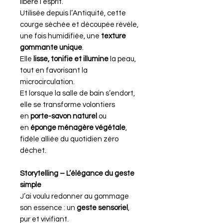
libère l’esprit.
Utilisée depuis l’Antiquité, cette
courge séchée et découpée révèle,
une fois humidifiée, une
texture
gommante unique
.
Elle
lisse, tonifie et illumine
la peau,
tout en favorisant la
microcirculation.
Et lorsque la salle de bain s’endort,
elle se transforme volontiers
en
porte-savon naturel
ou
en
éponge ménagère végétale
,
fidèle alliée du quotidien zéro
déchet.
Storytelling – L’élégance du geste
simple
J’ai voulu redonner au gommage
son essence : un
geste sensoriel
,
pur et vivifiant.