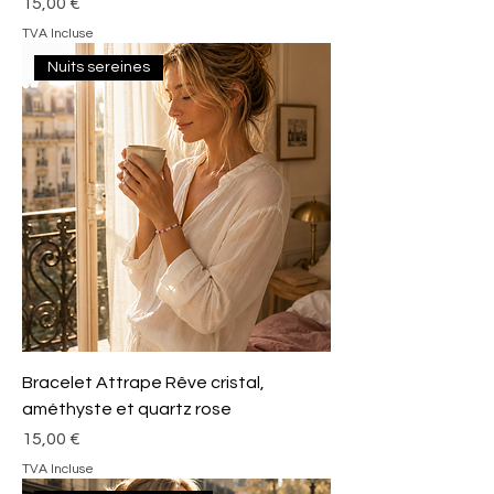
Prix
15,00 €
TVA Incluse
Nuits sereines
Bracelet Attrape Rêve cristal,
améthyste et quartz rose
Prix
15,00 €
TVA Incluse