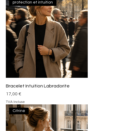
protection et intuition
Bracelet Intuition Labradorite
Prix
17,00 €
TVA Incluse
Citrine