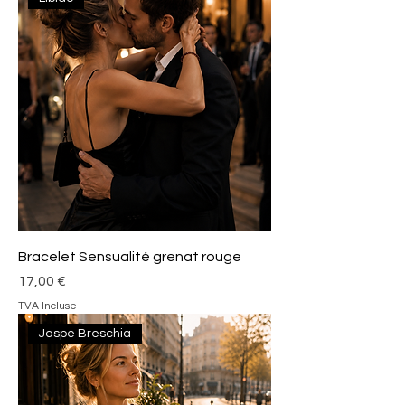
Bracelet Sensualité grenat rouge
Prix
17,00 €
TVA Incluse
Jaspe Breschia