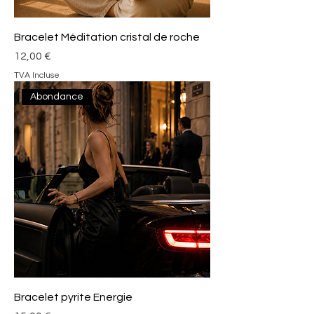
Bracelet Méditation cristal de roche
Prix
12,00 €
TVA Incluse
Abondance
Bracelet pyrite Energie