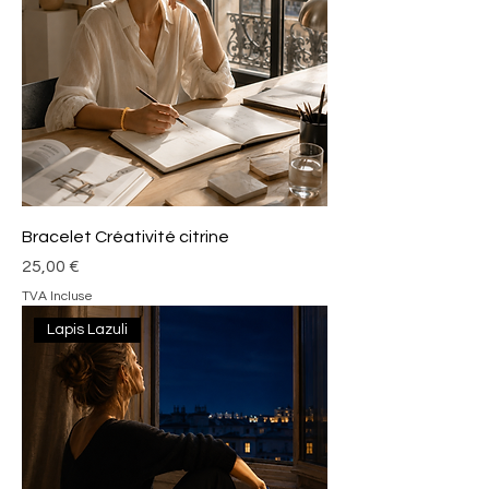
Bracelet Créativité citrine
Prix
25,00 €
TVA Incluse
Lapis Lazuli