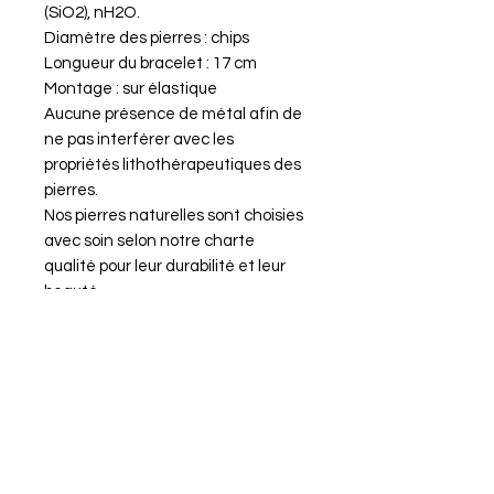
(SiO2), nH2O.
Diamètre des pierres : chips
Longueur du bracelet : 17 cm
Montage : sur élastique
Aucune présence de métal afin de
ne pas interférer avec les
propriétés lithothérapeutiques des
pierres.
Nos pierres naturelles sont choisies
avec soin selon notre charte
qualité pour leur durabilité et leur
beauté.
Propriétés du bracelet Minceur en
Opale Blanche
Chakra : Racine, cœur, troisième
œil
Organes associés : Vessie, rein,