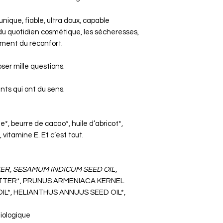
 unique, fiable, ultra doux, capable
du quotidien cosmétique, les sécheresses,
lament du réconfort.
oser mille questions.
nts qui ont du sens.
*, beurre de cacao*, huile d’abricot*,
, vitamine E. Et c’est tout.
TER
, SESAMUM INDICUM SEED OIL
,
TER*, PRUNUS ARMENIACA KERNEL
OIL*, HELIANTHUS ANNUUS SEED OIL*,
Biologique