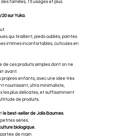
 familles, 15 usages et plus
/20 sur Yuka.
ut.
s qui tiraillent, pieds oubliés, pointes
s intimes inconfortables, cuticules en
ie de ces produits simples dont on ne
it avant.
es propres enfants, avec une idée très
t nourrissant, ultra minimaliste,
 les plus délicates, et suffisamment
ltitude de produits.
nt
le best-seller de Jolis Baumes
.
petites séries.
culture biologique.
 portée de main