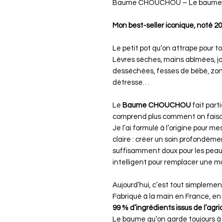
Baume CHOUCHOU – Le baume des
Mon best-seller iconique, noté 20
Le petit pot qu’on attrape pour to
Lèvres sèches, mains abîmées, joue
desséchées, fesses de bébé, zone
détresse…
Le
Baume CHOUCHOU
fait part
comprend plus comment on faisa
Je l’ai formulé à l’origine pour m
claire : créer un soin profondémen
suffisamment doux pour les peaux
intelligent pour remplacer une mu
Aujourd’hui, c’est tout simpleme
Fabriqué à la main en France, en 
99 % d’ingrédients issus de l’agri
Le baume qu’on garde toujours à