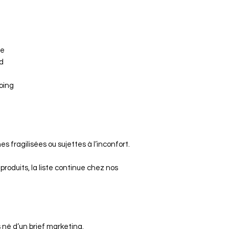
se
id
oing
es fragilisées ou sujettes à l’inconfort.
roduits, la liste continue chez nos
é d’un brief marketing.