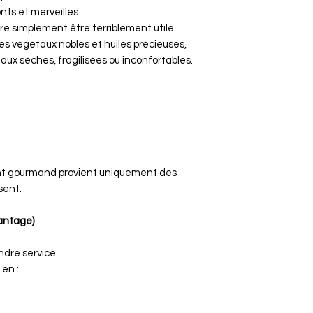
ts et merveilles.
 simplement être terriblement utile.
es végétaux nobles et huiles précieuses,
aux sèches, fragilisées ou inconfortables.
nt gourmand provient uniquement des
sent.
antage)
re service.
 en :