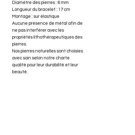
Diamètre des pierres : 6 mm
Longueur du bracelet : 17 cm
Montage : sur élastique
Aucune présence de métal afin de
ne pas interférer avec les
propriétés lithothérapeutiques des
pierres.
Nos pierres naturelles sont choisies
avec soin selon notre charte
qualité pour leur durabilité et leur
beauté.
Propriétés du bracelet Pardon
Chakra : cœur, gorge
Organes associés : thymus,
thyroïde, gorge, nez, oreille
Élément associé : eau
Signes astrologiques associés :