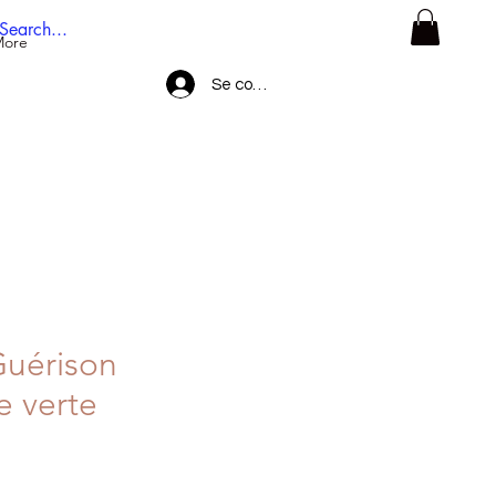
More
Se connecter
Guérison
e verte