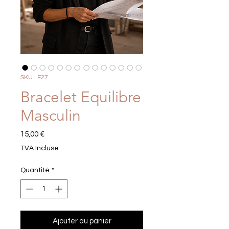
SKU : E27
Bracelet Equilibre
Masculin
Prix
15,00 €
TVA Incluse
Quantité
*
Ajouter au panier