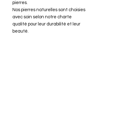
pierres.
Nos pierres naturelles sont choisies
avec soin selon notre charte
qualité pour leur durabilité et leur
beauté.
Propriétés du bracelet Équilibre
masculin
Chakra : racine, sacré
Organes associés : squelette,
glandes surrénales, moelle épinière
Éléments associés : feu
Signets astrologiques associés :
tous
Purification et rechargement du