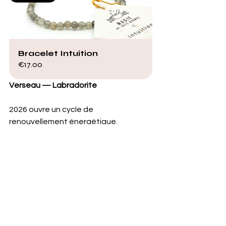
Bracelet Intuition
€17.00
Verseau — Labradorite
2026 ouvre un cycle de 
renouvellement énergétique. 
Vous initiez de nouvelles manières de 
penser et de créer, à condition de 
préserver votre champ sensible. 
Les idées gagnent en cohérence 
quand l’énergie est protégée. 
Le corps sert de filtre naturel.