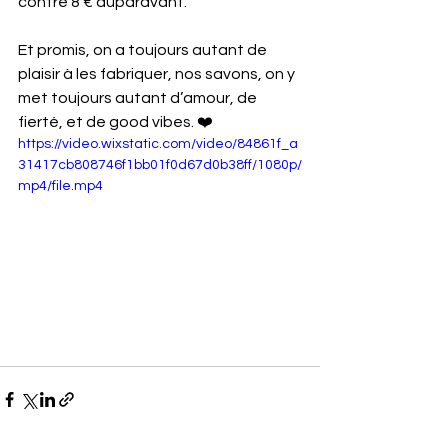
contre 8 € auparavant.
Et promis, on a toujours autant de 
plaisir à les fabriquer, nos savons, on y 
met toujours autant d’amour, de 
fierté, et de good vibes. ❤️
https://video.wixstatic.com/video/84861f_a
31417cb808746f1bb01f0d67d0b38ff/1080p/
mp4/file.mp4