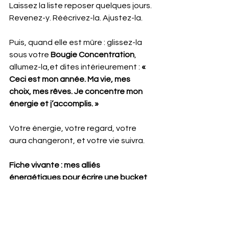
Laissez la liste reposer quelques jours. 
Revenez-y. Réécrivez-la. Ajustez-la.
Puis, quand elle est mûre : glissez-la 
sous votre 
Bougie Concentration
, 
allumez-la,et dites intérieurement : 
« 
Ceci est mon année. Ma vie, mes 
choix, mes rêves. Je concentre mon 
énergie et j’accomplis. »
Votre énergie, votre regard, votre 
aura changeront, et votre vie suivra.
Fiche vivante : mes alliés 
énergétiques pour écrire une bucket 
list
L'œil de taureau) — l’ancrage du 
“j’ose”