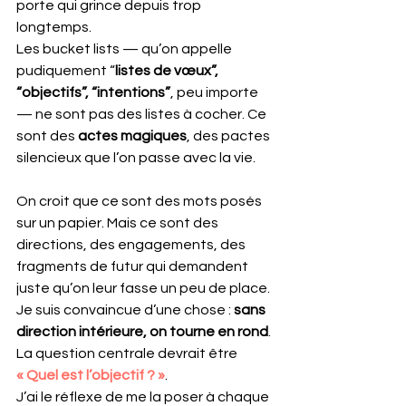
porte qui grince depuis trop 
longtemps. 
Les bucket lists — qu’on appelle 
pudiquement “
listes de vœux”, 
“objectifs”, “intentions”
, peu importe 
— ne sont pas des listes à cocher. Ce 
sont des 
actes magiques
, des pactes 
silencieux que l’on passe avec la vie.
On croit que ce sont des mots posés 
sur un papier. Mais ce sont des 
directions, des engagements, des 
fragments de futur qui demandent 
juste qu’on leur fasse un peu de place.
Je suis convaincue d’une chose : 
sans 
direction intérieure, on tourne en rond
.
La question centrale devrait être 
« Quel est l’objectif ? »
. 
J’ai le réflexe de me la poser à chaque 