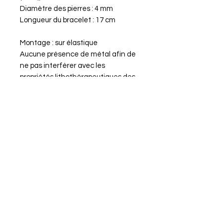
Diamètre des pierres : 4 mm
Longueur du bracelet : 17 cm
Montage : sur élastique
Aucune présence de métal afin de
ne pas interférer avec les
propriétés lithothérapeutiques des
pierres.
Nos pierres naturelles sont choisies
avec soin selon notre charte
qualité pour leur durabilité et leur
beauté.
Propriétés du bracelet Courage Œil
de Taureau
Chakras : Racine, plexus solaire
Organes associés : Circulation