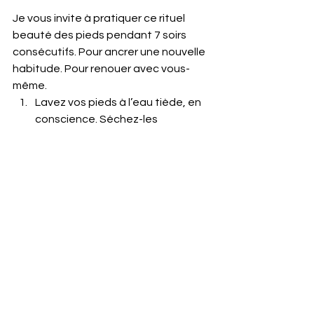
Je vous invite à pratiquer ce rituel 
beauté des pieds pendant 7 soirs 
consécutifs. Pour ancrer une nouvelle 
habitude. Pour renouer avec vous-
même.
Lavez vos pieds à l’eau tiède, en 
conscience. Séchez-les 
doucement.
Appliquez une noisette de 
baume chouchou.
Massez les pieds lentement, en 
respirant profondément.
Insistez sur la zone des orteils, en 
cercles lents et appuyés.
Terminez par une phrase douce, 
dite à voix haute ou en silence :
“Je 
me dépose. Je me relie. Je suis en 
paix.”